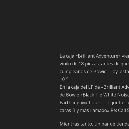
La caja «Brilliant Adventure» vi
vinilo de 18 piezas, antes de que
cumpleaños de Bowie. ‘Toy’ estar
10 ″.
En la caja del LP de «Brilliant 
de Bowie «Black Tie White Noise
Earthling «y» hours … «, junto 
caras B y más llamado» Re: Call 5
Mientras tanto, un par de tien