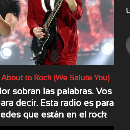
U
About to Rock (We Salute You)
r sobran las palabras. Vos
ra decir. Esta radio es para
tedes que están en el rock