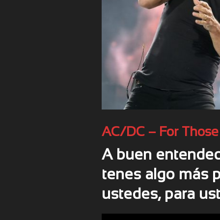
AC/DC – For Those 
A buen entendedo
tenes algo más pa
ustedes, para us